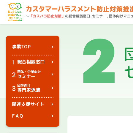
事業TOP
総合相談窓口
団体・企業向け
セミナー
団体向け
専門家派遣
関連支援サイト
F A Q