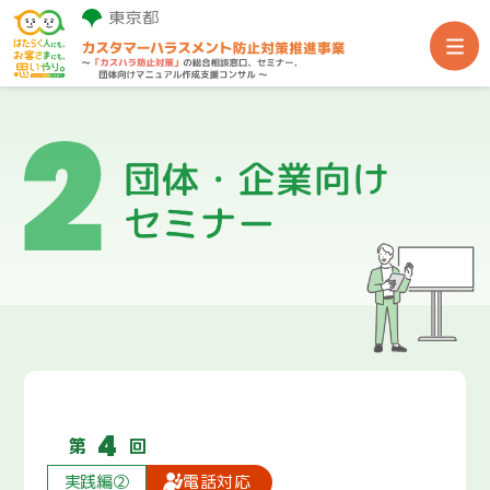
事業TOP
総合相談窓口
団体・企業向けセミナー
団体向け専門家派遣
関連支援サイト
4
第
回
実践編②
電話対応